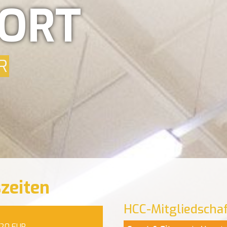
ORT
R
zeiten
HCC-Mitgliedscha
20 EUR