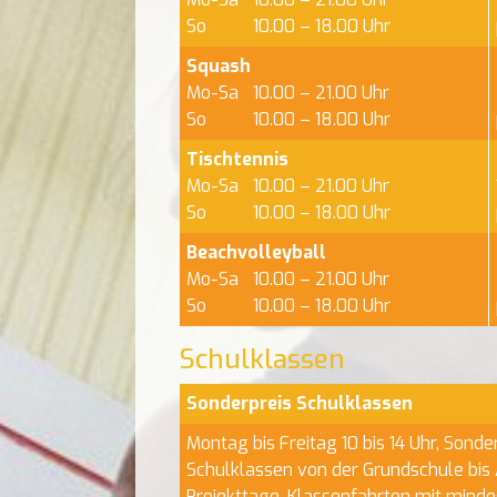
So
10.00 – 18.00 Uhr
Squash
Mo-Sa
10.00 – 21.00 Uhr
So
10.00 – 18.00 Uhr
Tischtennis
Mo-Sa
10.00 – 21.00 Uhr
So
10.00 – 18.00 Uhr
Beachvolleyball
Mo-Sa
10.00 – 21.00 Uhr
So
10.00 – 18.00 Uhr
Schulklassen
Sonderpreis Schulklassen
Montag bis Freitag 10 bis 14 Uhr, Sonde
Schulklassen von der Grundschule bis 
Projekttage, Klassenfahrten mit mind