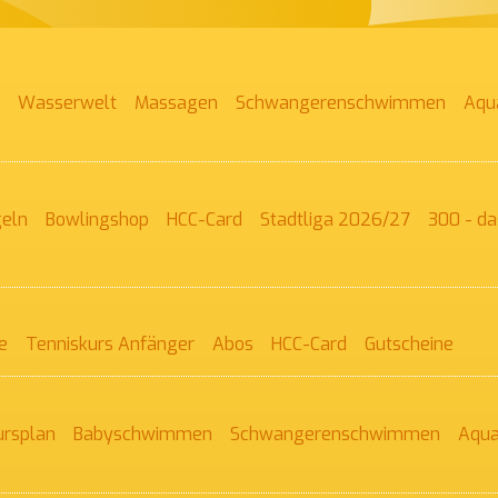
Wasserwelt
Massagen
Schwangeren­schwimmen
Aqu
geln
Bowlingshop
HCC-Card
Stadtliga 2026/27
300 - da
e
Tenniskurs Anfänger
Abos
HCC-Card
Gutscheine
ursplan
Baby­schwimmen
Schwangeren­schwimmen
Aqua