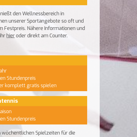
nießt den Wellnessbereich in
nen unserer Sportangebote so oft und
m Festpreis. Nähere Informationen und
ihr
hier
oder direkt am Counter.
ahr
den Stundenpreis
er komplett gratis spielen
htennis
Saison
den Stundenpreis
 wöchentlichen Spielzeiten für die