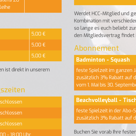
leihe
Werdet HCC-Mitglied und ge
Kombination mit verschiede
so lange es euch beliebt zu
5,00 €
den Mitgliedsvertrag findet 
5,00 €
Abonnement
5,00 €
Badminton - Squash
 ist direkt in unserem
feste Spielzeit im ganzen J
zusätzlich 3% Rabatt auf 
vom 1. Mai bis 30. Septemb
szeiten
Beachvolleyball - Tisc
schlossen
feste Spielzeit in der Abo-
schlossen
zusätzlich 3% Rabatt auf 
schlossen
Buchen Sie vorab Ihre festen
:00 - 18:00 Uhr