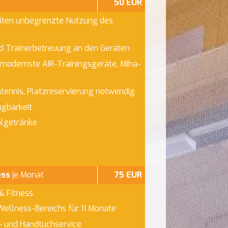
50 EUR
iten unbegrenzte Nutzung des
nd Trainerbetreuung an den Geräten
 modernste AIR-Trainingsgeräte, Miha-
tennis, Platzreservierung notwendig
gbarkeit
algetränke
ess
je Monat
75 EUR
& Fitness
Wellness-Bereichs für 11 Monate
- und Handtuchservice