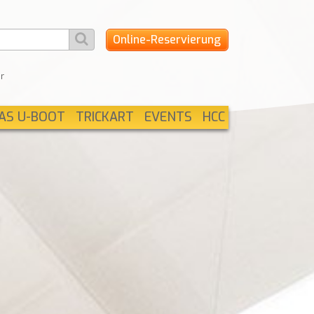
Online-Reservierung
r
AS U-BOOT
TRICKART
EVENTS
HCC