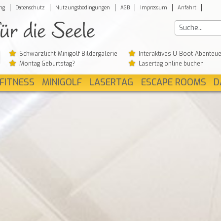
ng
Datenschutz
Nutzungsbedingungen
AGB
Impressum
Anfahrt
Schwarzlicht-Minigolf Bildergalerie
Interaktives U-Boot-Abenteue
Montag Geburtstag?
Lasertag online buchen
FITNESS
MINIGOLF
LASERTAG
ESCAPE ROOMS
D