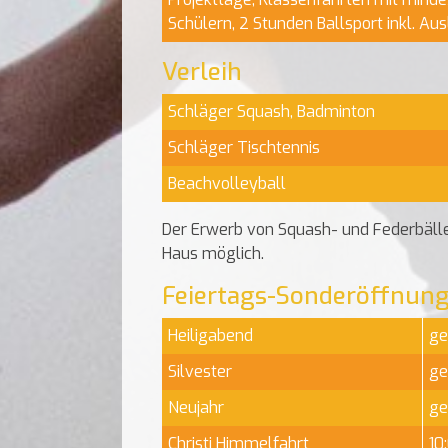
Schülern, 2 Stunden Ballsport inkl. Aus
Verleih
Schläger Squash, Badminton
Schläger Tischtennis
Beachvolleyball
Der Erwerb von Squash- und Federbällen
Haus möglich.
Feiertags-Sonderöffnung
Heiligabend
ge
Silvester
ge
Neujahr
ge
Christi Himmelfahrt
10