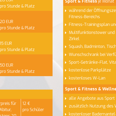
Sport & Fitness
je Monat
pro Stunde & Platz
während der Öffnungsze
Fitness-Bereichs
20 EUR
Fitness-Trainingsplan u
pro Stunde & Platz
Multifunktionstower und
Zirkel
15 EUR
Squash, Badminton, Tisch
pro Stunde & Platz
Wunschschrank bei Verfü
Sport-Getränke-Flat, Vit
50 EUR
kostenlose Parkplätze
pro Stunde & Platz
kostenloses W-Lan
Sport & Fitness & Welln
alle Angebote aus Sport 
rpreis für
12 €
zusätzlich Nutzung des 
Abitur,
pro Schüler
kostenloser Bademantel
estens 20